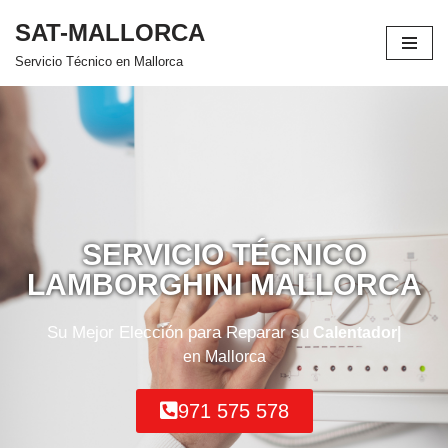
SAT-MALLORCA
Saltar
Servicio Técnico en Mallorca
al
contenido
SERVICIO TÉCNICO
LAMBORGHINI MALLORCA
Su Mejor Elección para Reparar su
Termo
en Mallorca
971 575 578