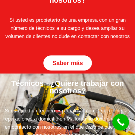
nosotros?
Si usted es propietario de una empresa con un gran
número de técnicos a su cargo y desea ampliar su
volumen de clientes no dude en contactar con nosotros
Saber más
Técnicos - ¿Quiere trabajar con
nosotros?
Si es usted un técnico especializado en el sector de las
reparaciones a domicilio en Mallorca no dude en ponerse
en contacto con nosotros en el que caso de que busque