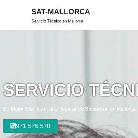
SAT-MALLORCA
Saltar
Servicio Técnico en Mallorca
al
contenido
SERVICIO TÉC
Su Mejor Elección para Reparar su
Secadora
en Mallorca
971 575 578