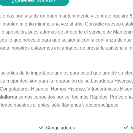
¿Quiénes Somos?
blemas por falta de un buen mantenimiento y contrate nuestro
S
un mantenimiento mínimo una vez al año. Consulte nuestro catál
 disposición, pues además de ofrecerle el servicio de Manteni
do lo que necesite para que se sienta con la confianza de que
uda, nosotros estaremos encantados de prestarle asistencia i
scientes de lo importante que es para usted que uno de su ele
 su mejor decisión para la reparación de su Lavadoras Hisense
e, Congeladores Hisense, Hornos Hisense, Vitrocerámicas Hise
Mallorca
somos conocidos por ser los más Rápidos, Profesiona
 todos nuestros clientes, sólo llámenos y despreocúpese.
Congeladores
V