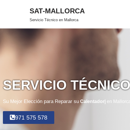
SAT-MALLORCA
Saltar
Servicio Técnico en Mallorca
al
contenido
SERVICIO TÉCNIC
Su Mejor Elección para Reparar su
Calentador
en Mallorc
971 575 578