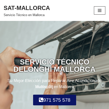
SAT-MALLORCA
Saltar
Servicio Técnico en Mallorca
al
contenido
SERVICIO TÉCNICO
DELONGHI MALLORCA
Su Mejor Elección para Reparar Aire Acondicionado
De Conducto
en Mallorca
971 575 578