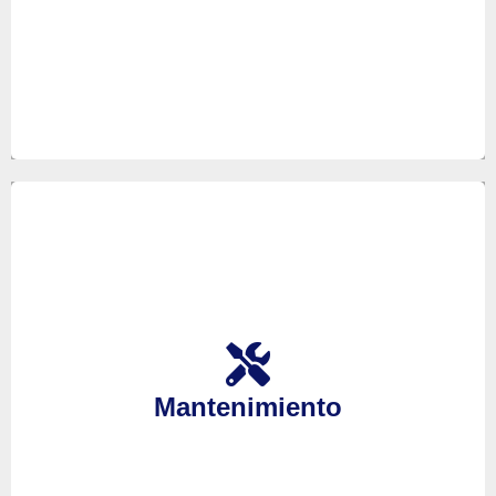
Es importante realizar el mantenimiento ocasional
de sus equipos, por ello en nuestro servicio técnico
ponemos a su disposición a nuestros mejores
Mantenimiento
técnicos para hacer el mantenimiento de sus
aparatos y así anticiparse a futuras averías.