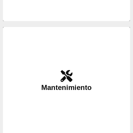
Es importante realizar el mantenimiento ocasional
de sus equipos, por ello en nuestro servicio técnico
ponemos a su disposición a nuestros mejores
Mantenimiento
técnicos para hacer el mantenimiento de sus
aparatos y así anticiparse a futuras averías.