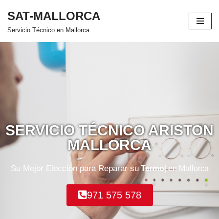
SAT-MALLORCA
Saltar
Servicio Técnico en Mallorca
al
contenido
SERVICIO TÉCNICO ARISTON
MALLORCA
Su Mejor Elección para Reparar su
A
en Mallorca
971 575 578