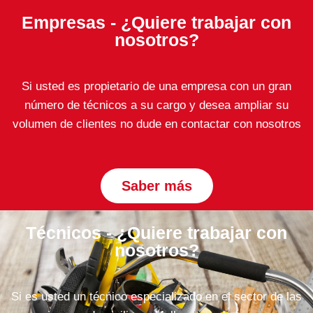
Empresas - ¿Quiere trabajar con
nosotros?
Si usted es propietario de una empresa con un gran
número de técnicos a su cargo y desea ampliar su
volumen de clientes no dude en contactar con nosotros
Saber más
Técnicos - ¿Quiere trabajar con
nosotros?
Si es usted un técnico especializado en el sector de las