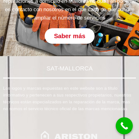
reparaciones a domicilio en Mallorca no dude en ponerse
en contacto con nosotros en el que caso de que busque
ampliar el número de servicios
Saber más
SAT-MALLORCA
Los logos y marcas expuestas en este website son a título
informativo y pertenecen a sus respectivos propietarios, nuestros
técnicos están especializados en la reparación de la marca, mas
no somos el servicio técnico oficial de las marcas mencionadas