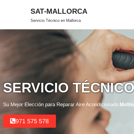
SAT-MALLORCA
Saltar
Servicio Técnico en Mallorca
al
contenido
SERVICIO TÉCNIC
Su Mejor Elección para Reparar Aire Acondicionado
Multisp
971 575 578