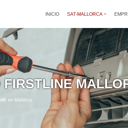
INICIO
SAT-MALLORCA
EMPR
O FIRSTLINE MALLO
lit
en Mallorca